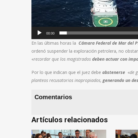
00:00
En las últimas horas la
Cámara Federal de Mar del P
ordenó suspender la exploración petrolera, no obstan
«
recordar que los magistrados
deben actuar con impa
Por lo que indican que el juez debe
abstenerse
«
de g
planteos recusatorios inapropiados,
generando un desg
Comentarios
Artículos relacionados