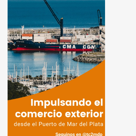
eproductor
e
ídeo