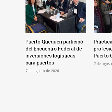
equén participó
Prácticas
ntro Federal de
profesionalizantes en
es logísticas
Puerto Caleta Paula
tos
7 de agosto de 2026
de 2026