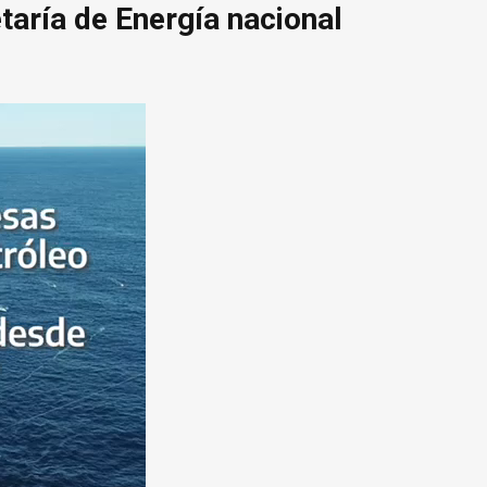
taría de Energía nacional
R
d
v