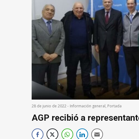
28 de junio de 2022
-
Información general
,
Portada
AGP recibió a representan