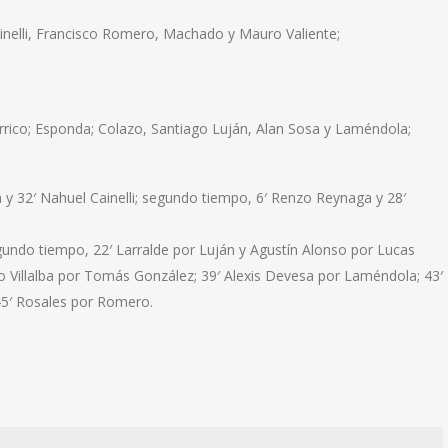
Cainelli, Francisco Romero, Machado y Mauro Valiente;
errico; Esponda; Colazo, Santiago Luján, Alan Sosa y Laméndola;
a y 32′ Nahuel Cainelli; segundo tiempo, 6′ Renzo Reynaga y 28′
gundo tiempo, 22′ Larralde por Luján y Agustín Alonso por Lucas
o Villalba por Tomás González; 39′ Alexis Devesa por Laméndola; 43′
 45′ Rosales por Romero.