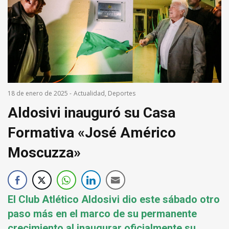
18 de enero de 2025
-
Actualidad
,
Deportes
Aldosivi inauguró su Casa
Formativa «José Américo
Moscuzza»
El Club Atlético Aldosivi dio este sábado otro
paso más en el marco de su permanente
crecimiento al inaugurar oficialmente su