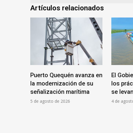
Artículos relacionados
edo
Puerto Quequén avanza en
El Gobi
de los
la modernización de su
los prác
A se
señalización marítima
se levan
 de
5 de agosto de 2026
4 de agost
ón