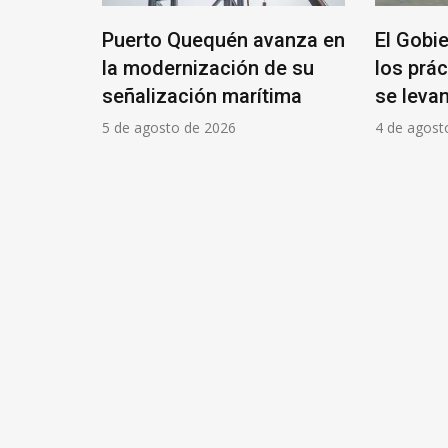
edo
Puerto Quequén avanza en
El Gobi
de los
la modernización de su
los prác
A se
señalización marítima
se levan
 de
5 de agosto de 2026
4 de agost
ón