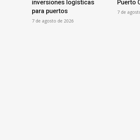
gísticas
Puerto Caleta Paula
“In
par
7 de agosto de 2026
6
6 de