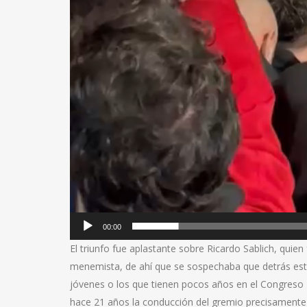
00:00
El triunfo fue aplastante sobre Ricardo Sablich, quien
menemista, de ahí que se sospechaba que detrás est
jóvenes o los que tienen pocos años en el Congreso 
hace 21 años la conducción del gremio precisamente