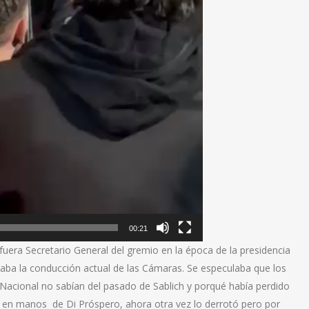
00:21
 fuera Secretario General del gremio en la época de la presidencia
aba la conducción actual de las Cámaras. Se especulaba que los
Nacional no sabían del pasado de Sablich y porqué había perdido
 en manos de Di Próspero, ahora otra vez lo derrotó pero por