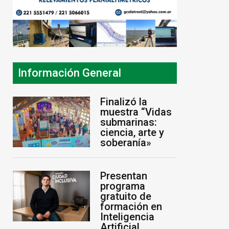
30%
la desregulación del
inversiones 
practicaje
para puerto
7 de agosto de 2026
7 de agosto de 
Información General
Finalizó la
muestra “Vidas
submarinas:
ciencia, arte y
soberanía»
Presentan
programa
gratuito de
formación en
Inteligencia
Artificial