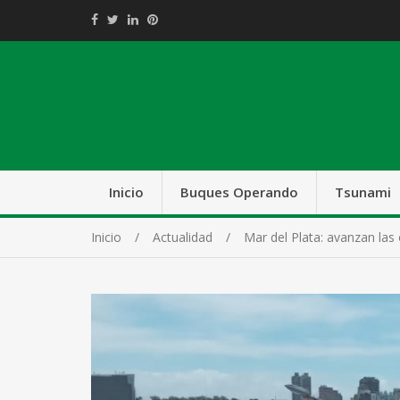
Inicio
Buques Operando
Tsunami
Inicio
Actualidad
Mar del Plata: avanzan las