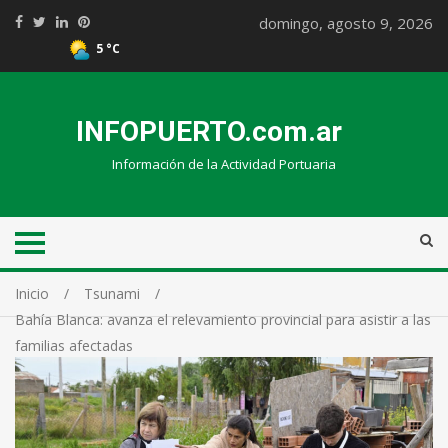
domingo, agosto 9, 2026
5 °C
INFOPUERTO.com.ar
Información de la Actividad Portuaria
Inicio
Tsunami
Bahía Blanca: avanza el relevamiento provincial para asistir a las
familias afectadas