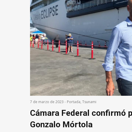
7 de marzo de 2023
-
Portada
,
Tsunami
Cámara Federal confirmó p
Gonzalo Mórtola