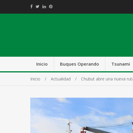
Inicio
Buques Operando
Tsunami
Inicio
Actualidad
Chubut abre una nueva rut