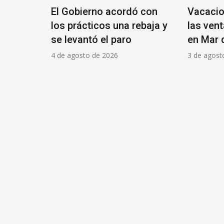
vanza en
El Gobierno acordó con
Vacacio
de su
los prácticos una rebaja y
las ven
tima
se levantó el paro
en Mar d
4 de agosto de 2026
3 de agost