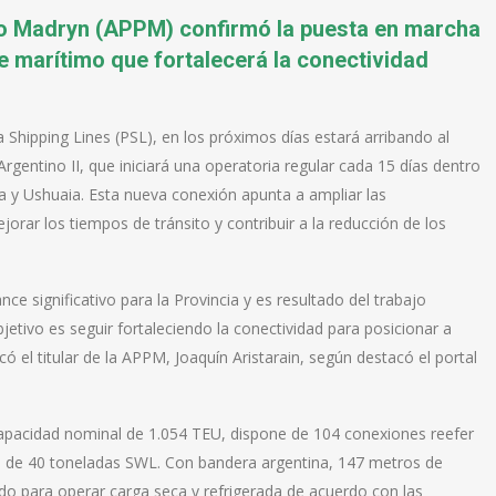
to Madryn (APPM) confirmó la puesta en marcha
e marítimo que fortalecerá la conectividad
Shipping Lines (PSL), en los próximos días estará arribando al
gentino II, que iniciará una operatoria regular cada 15 días dentro
a y Ushuaia. Esta nueva conexión apunta a ampliar las
rar los tiempos de tránsito y contribuir a la reducción de los
e significativo para la Provincia y es resultado del trabajo
jetivo es seguir fortaleciendo la conectividad para posicionar a
ó el titular de la APPM, Joaquín Aristarain, según destacó el portal
 capacidad nominal de 1.054 TEU, dispone de 104 conexiones reefer
s de 40 toneladas SWL. Con bandera argentina, 147 metros de
ado para operar carga seca y refrigerada de acuerdo con las