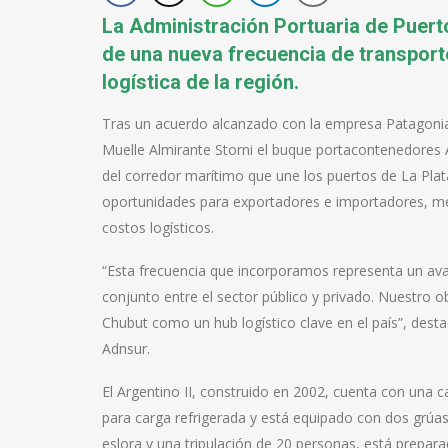
La Administración Portuaria de Puer
de una nueva frecuencia de transport
logística de la región.
Tras un acuerdo alcanzado con la empresa Patagonia 
Muelle Almirante Storni el buque portacontenedores Ar
del corredor marítimo que une los puertos de La Plat
oportunidades para exportadores e importadores, mejo
costos logísticos.
“Esta frecuencia que incorporamos representa un avanc
conjunto entre el sector público y privado. Nuestro ob
Chubut como un hub logístico clave en el país”, destac
Adnsur.
El Argentino II, construido en 2002, cuenta con una
para carga refrigerada y está equipado con dos grúa
eslora y una tripulación de 20 personas, está prepar