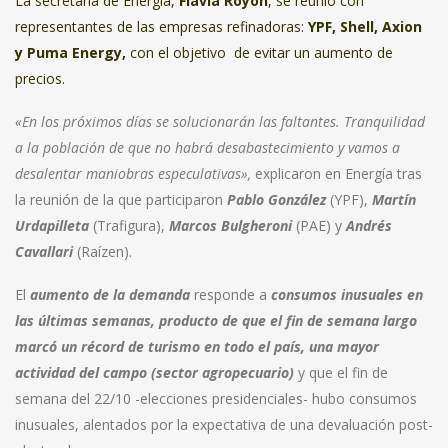
La secretaria de Energía,
Flavia Royon
, se reunió con
representantes de las empresas refinadoras:
YPF, Shell, Axion
y Puma Energy,
con el objetivo de evitar un aumento de
precios.
«En los próximos días se solucionarán las faltantes. Tranquilidad
a la población de que no habrá desabastecimiento y vamos a
desalentar maniobras especulativas»,
explicaron en Energía tras
la reunión de la que participaron
Pablo González
(YPF),
Martín
Urdapilleta
(Trafigura),
Marcos Bulgheroni
(PAE) y
Andrés
Cavallari
(Raízen).
El
aumento de la demanda
responde a
consumos inusuales en
las últimas semanas, producto de que el fin de semana largo
marcó un récord de turismo en todo el país, una mayor
actividad del campo (sector agropecuario)
y que el fin de
semana del 22/10 -elecciones presidenciales- hubo consumos
inusuales, alentados por la expectativa de una devaluación post-