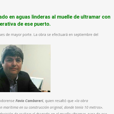
ado en aguas linderas al muelle de ultramar con
erativa de ese puerto.
ques de mayor porte. La obra se efectuará en septiembre del
omodorense
Favio Cambareri
, quien resaltó que
«la obra
ión marítima en su construcción
original, donde tenía 10 metros».
ecisión de realizar el dragado en el muelle ultramar, para de ese