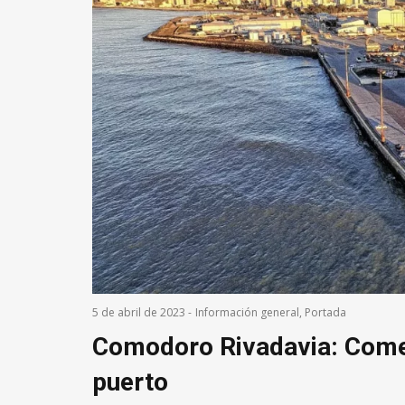
5 de abril de 2023
-
Información general
,
Portada
Comodoro Rivadavia: Come
puerto