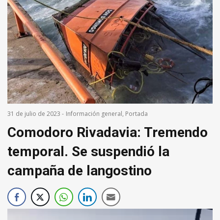
31 de julio de 2023
-
Información general
,
Portada
Comodoro Rivadavia: Tremendo
temporal. Se suspendió la
campaña de langostino
Re
de
víd