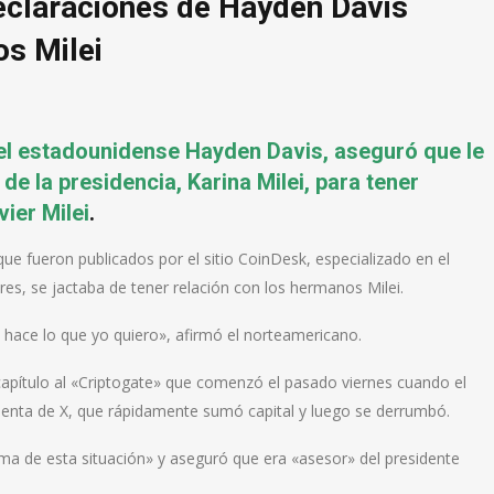
eclaraciones de Hayden Davis
s Milei
el estadounidense Hayden Davis, aseguró que le
de la presidencia, Karina Milei, para tener
ier Milei
.
ue fueron publicados por el sitio CoinDesk, especializado en el
res, se jactaba de tener relación con los hermanos Milei.
y hace lo que yo quiero», afirmó el norteamericano.
pítulo al «Criptogate» que comenzó el pasado viernes cuando el
nta de X, que rápidamente sumó capital y luego se derrumbó.
ctima de esta situación» y aseguró que era «asesor» del presidente