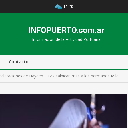
11 °C
INFOPUERTO.com.ar
Información de la Actividad Portuaria
Contacto
eclaraciones de Hayden Davis salpican más a los hermanos Milei