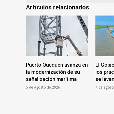
Artículos relacionados
edo
Puerto Quequén avanza en
El Gobi
de los
la modernización de su
los prác
A se
señalización marítima
se levan
 de
5 de agosto de 2026
4 de agost
ón