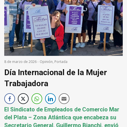
8 de marzo de 2026
-
Opinión
,
Portada
Día Internacional de la Mujer
Trabajadora
El Sindicato de Empleados de Comercio Mar
del Plata – Zona Atlántica que encabeza su
Secretario General, Guillermo Bianchi, envió