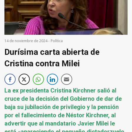
14 de noviembre de 2024
-
Política
Durísima carta abierta de
Cristina contra Milei
La ex presidenta Cristina Kirchner salió al
cruce de la decisión del Gobierno de dar de
baja su jubilación de privilegio y la pensión
por el fallecimiento de Néstor Kirchner, al
advertir que al mandatario Javier Milei le
está «apareciendo el pequeño dictadorzuelo