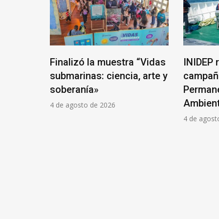
ten para
Finalizó la muestra “Vidas
INIDEP 
de Villa
submarinas: ciencia, arte y
campaña
soberanía»
Permane
Ambient
4 de agosto de 2026
4 de agost