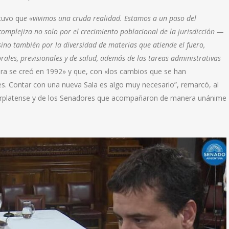
tuvo qu
e «vivimos una cruda realidad. Estamos a un paso del
omplejiza no solo por el crecimiento poblacional de la jurisdicción —
ino también por la diversidad de materias que atiende el fuero,
orales, previsionales y de salud, además de las tareas administrativas
a se creó en 1992» y que, con «los cambios que se han
s. Contar con una nueva Sala es algo muy necesario”, remarcó, al
 marplatense y de los Senadores que acompañaron de manera unánime