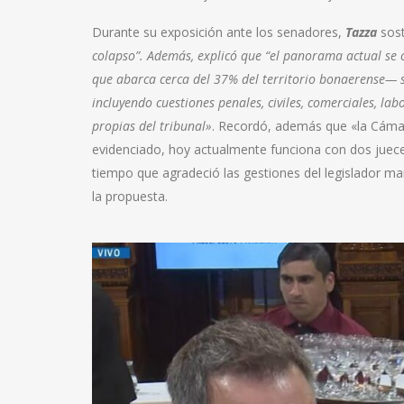
Durante su exposición ante los senadores,
Tazza
sos
colapso”. Además, explicó que “el panorama actual se c
que abarca cerca del 37% del territorio bonaerense— s
incluyendo cuestiones penales, civiles, comerciales, lab
propias del tribunal»
. Recordó, además que «la Cámar
evidenciado, hoy actualmente funciona con dos juece
tiempo que agradeció las gestiones del legislador
la propuesta.