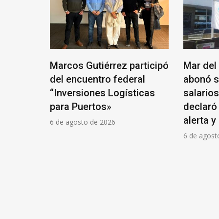
tiérrez participó
Mar del Plata: Toledo
ntro federal
abonó solo el 40% de los
nes Logísticas
salarios y el SECZA se
rtos»
declaró en estado de
alerta y movilización
de 2026
6 de agosto de 2026