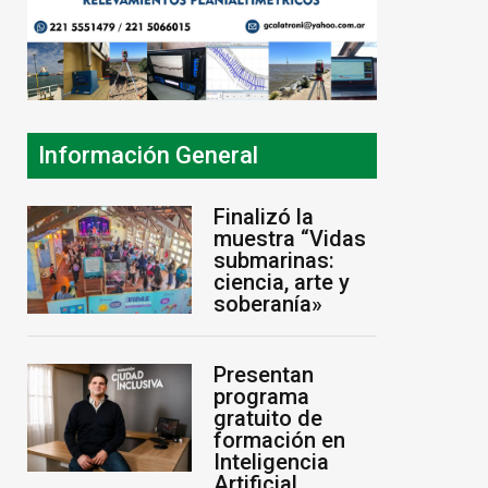
ó con
Aldosivi no pudo
Marcos 
Información General
rebaja y
sostenerlo en Arroyito
del enc
“Invers
7 de agosto de 2026
Finalizó la
para P
muestra “Vidas
submarinas:
6 de agos
ciencia, arte y
soberanía»
Presentan
programa
gratuito de
formación en
Inteligencia
Artificial