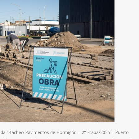
inada “Bacheo Pavimentos de Hormigón – 2° Etapa/2025 – Puerto