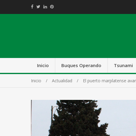
Inicio
Buques Operando
Tsunami
Inicio
Actualidad
El puerto marplatense avanz