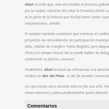
Abad
recordó que, una vez iniciado el proceso judicial
por la ciudad.
«Durante dos años la Provincia dilató cua
es la parte de la historia que Kicillof omite contar cu
marplatenses»
, señaló.
El senador también cuestionó que mientras el confli
proyectos de remodelación sin participación municipa
años. Hablan de transferir Punta Mogotes, pero despu
Plata y en tiempo récord. No se puede hablar de diálo
condicionar su futuro»
, sostuvo.
Finalmente,
Abad
rechazó las referencias a la denom
medios en
Mar del Plata
– a raíz de reunión convocad
«Lo que estuvo vacío durante años no fue una silla. Fu
tienen memoria y saben perfectamente quién defendió e
Comentarios