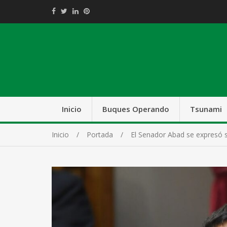
Inicio
Buques Operando
Tsunami
Inicio
Portada
El Senador Abad se expresó