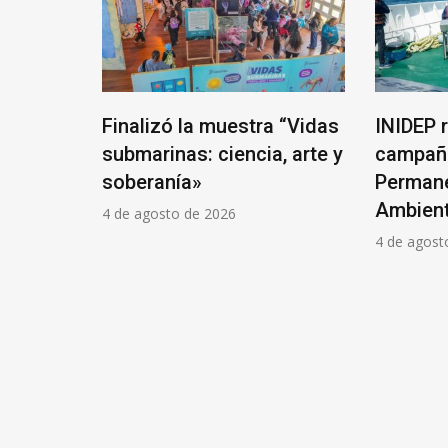
ten para
Finalizó la muestra “Vidas
INIDEP 
de Villa
submarinas: ciencia, arte y
campaña
soberanía»
Permane
Ambient
4 de agosto de 2026
4 de agost