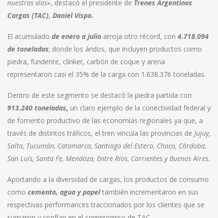
nuestras vías»
, destacó el presidente de
Trenes Argentinos
Cargas (TAC)
,
Daniel Vispo.
El acumulado
de enero a julio
arroja otro récord, con
4.718.094
de toneladas
; donde los áridos, que incluyen productos como
piedra, fundente, clínker, carbón de coque y arena
representaron casi el 35% de la carga con 1.638.376 toneladas.
Dentro de este segmento se destacó la piedra partida con
913.240 toneladas
,
un claro ejemplo de la conectividad federal y
de fomento productivo de las economías regionales ya que, a
través de distintos tráficos, el tren vincula las provincias de
Jujuy,
Salta, Tucumán, Catamarca, Santiago del Estero, Chaco, Córdoba,
San Luis, Santa Fe, Mendoza, Entre Ríos, Corrientes y Buenos Aires.
Aportando a la diversidad de cargas, los productos de consumo
como
cemento, agua y papel
también incrementaron en sus
respectivas performances traccionados por los clientes que se
sumaron y confían en el compromiso de TAC.