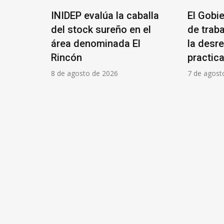
l
INIDEP evalúa la caballa
El Gobi
ició su
del stock sureño en el
de trab
área denominada El
la desr
Rincón
practica
8 de agosto de 2026
7 de agost