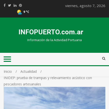
viernes, agosto 7, 2026
9 °C
INFOPUERTO.com.ar
Información de la Actividad Portuaria
Inicio
Actualidad
INIDEP: prueba de trampas y relevamiento acústico con
pescadores artesanales