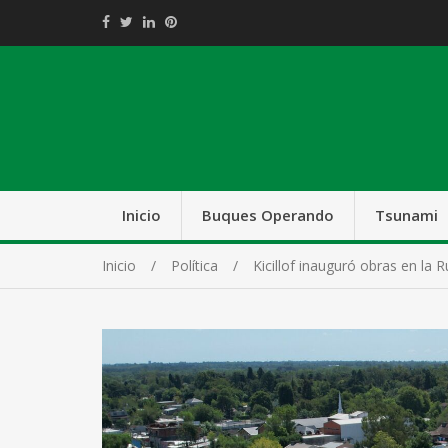
Inicio
Buques Operando
Tsunami
Inicio
Política
Kicillof inauguró obras en la 