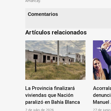
Amancay.
Comentarios
Artículos relacionados
do el
La Provincia finalizará
Acorral
a para
viviendas que Nación
denunci
o
paralizó en Bahía Blanca
Manuel 
a
2 de julio de 2026
27 de juni