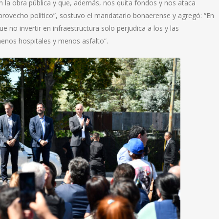
n la obra pública y que, además, nos quita fondos y nos ataca
rovecho político”, sostuvo el mandatario bonaerense y agregó: “En
 no invertir en infraestructura solo perjudica a los y las
enos hospitales y menos asfalto”.