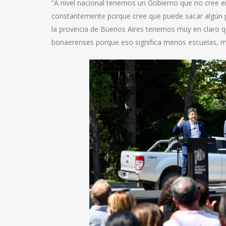
“A nivel nacional tenemos un Gobierno que no cree e
constantemente porque cree que puede sacar algún p
la provincia de Buenos Aires tenemos muy en claro que
bonaerenses porque eso significa menos escuelas, m