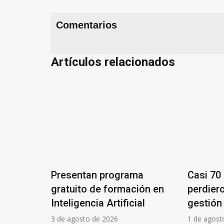
Comentarios
Artículos relacionados
esentan programa
Casi 70 mil estatales
atuito de formación en
perdieron su trabajo e
eligencia Artificial
gestión Milei
e agosto de 2026
1 de agosto de 2026