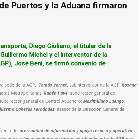
de Puertos y la Aduana firmaron
ansporte, Diego Giuliano, el titular de la
uillermo Michel y el interventor de la
GP), José Beni, se firmó convenio de
eva sede de la AGP,
Tomás Vernet
, subinterventor de la AGP;
Rosana
neras Metropolitanas;
Rubén Pavé,
subdirector general de
 subdirector general de Control Aduanero;
Maximiliano Luengo
,
illermo Cabezas Fernández
, asesor de la Dirección General de
enio de i
ntercambio de información y apoyo técnico y operativo
ación que se llevan adelante en forma coordinada entre la AGP y la