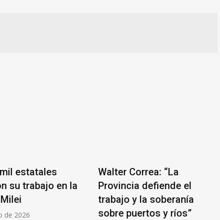
Walter Correa: “La
Finalizó la
n la
Provincia defiende el
submarinas:
trabajo y la soberanía
soberanía»
sobre puertos y ríos”
4 de agosto de