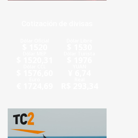
Cotización de divisas
Dólar Oficial
Dólar Libre
$ 1520
$ 1530
Dólar MEP
Dólar Turista
$ 1520,31
$ 1976
Dólar CCL
YUAN
$ 1576,60
¥ 6,74
Euro
Real
€ 1724,69
R$ 293,34