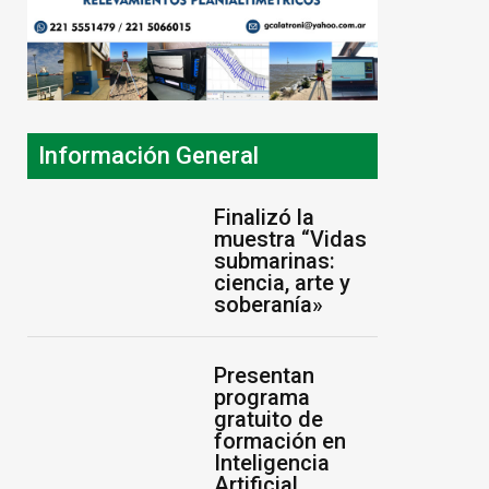
Información General
Finalizó la
muestra “Vidas
submarinas:
ciencia, arte y
soberanía»
Presentan
 muestra “Vidas
Puertos paralizados en
programa
 ciencia, arte y
todo el país en respuesta
gratuito de
formación en
a un decreto de Milei
Inteligencia
 2026
3 de agosto de 2026
Artificial