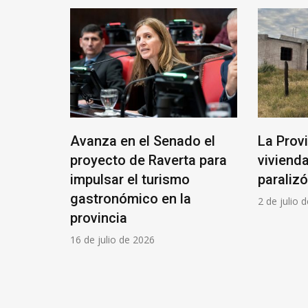
Avanza en el Senado el
La Provi
 el
proyecto de Raverta para
viviend
nía
impulsar el turismo
paraliz
os”
gastronómico en la
2 de julio 
provincia
16 de julio de 2026