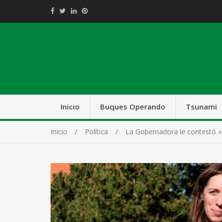
Inicio
Buques Operando
Tsunami
Inicio
Política
La Gobernadora le contestó «Q