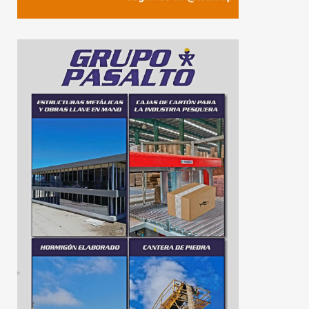
Maximiliano Abad:
Walter Correa: “
“Tenemos que defender y
Provincia defien
apuntalar a las pymes»
trabajo y la sob
sobre puertos y 
25 de junio de 2026
6 de agosto de 2026