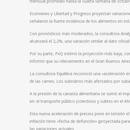
mensual promedio hasta la cuarta semana de octubr
Econviews y Libertad y Progreso proyectan variacione
señalaron la fuerte incidencia de los alimentos en est
Con pronósticos más moderados, la consultora Analyt
alcanzará el 2,2%, una variación similar al dato oficia
Por su parte, PxQ estimó la proyección más baja, c
informó que su relevamiento en el Gran Buenos Aire
La consultora Equilibra reconoció una «aceleración en
de las carnes. Los subrubros más afectados por suba
A la presión de la canasta alimentaria se sumó el im
en: el transporte público (colectivos y subtes en el A
Esta nueva aceleración de precios pone en tensión el 
inflación tiene «fecha de defunción» (proyectada par
las variaciones actuales.