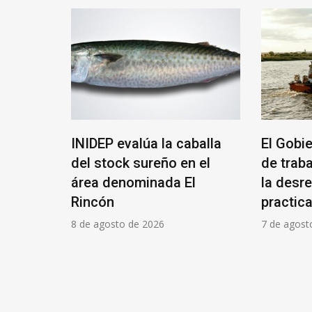
l
INIDEP evalúa la caballa
El Gobi
ició su
del stock sureño en el
de trab
área denominada El
la desr
Rincón
practica
8 de agosto de 2026
7 de agost