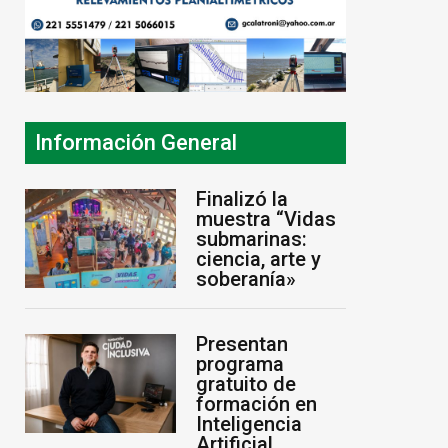
Información General
Finalizó la
Prácticas
El primer buque 
muestra “Vidas
profesionalizantes en
proyecto de GNL 
submarinas:
ciencia, arte y
Puerto Caleta Paula
preparación fina
soberanía»
7 de agosto de 2026
8 de agosto de 2026
Presentan
programa
gratuito de
formación en
Inteligencia
Artificial