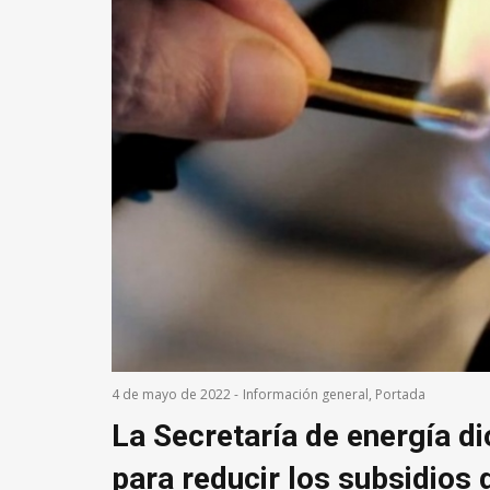
4 de mayo de 2022
-
Información general
,
Portada
La Secretaría de energía dio
para reducir los subsidios d