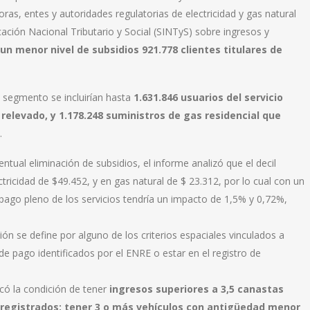
ras, entes y autoridades regulatorias de electricidad y gas natural
icación Nacional Tributario y Social (SINTyS) sobre ingresos y
un menor nivel de subsidios 921.778 clientes titulares de
e segmento se incluirían hasta
1.631.846 usuarios del servicio
 relevado, y 1.178.248 suministros de gas residencial que
.
entual eliminación de subsidios, el informe analizó que el decil
tricidad de $49.452, y en gas natural de $ 23.312, por lo cual con un
pago pleno de los servicios tendría un impacto de 1,5% y 0,72%,
ión se define por alguno de los criterios espaciales vinculados a
e pago identificados por el ENRE o estar en el registro de
icó la condición de tener
ingresos superiores a 3,5 canastas
 registrados; tener 3 o más vehículos con antigüedad menor