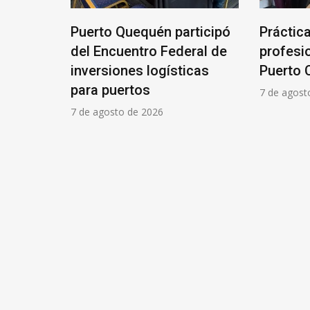
una mesa
Puerto Quequén participó
Práctic
spender
del Encuentro Federal de
profesi
el
inversiones logísticas
Puerto 
para puertos
7 de agost
7 de agosto de 2026