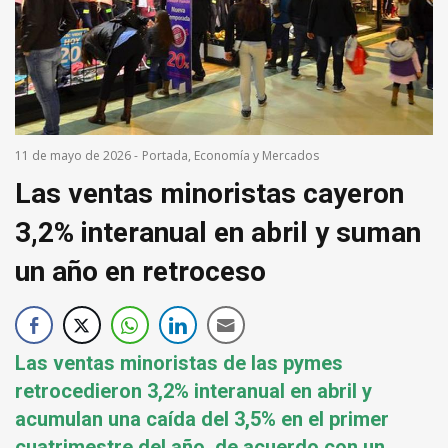
11 de mayo de 2026
-
Portada
,
Economía y Mercados
Las ventas minoristas cayeron
3,2% interanual en abril y suman
un año en retroceso
Las ventas minoristas de las pymes
retrocedieron 3,2% interanual en abril y
acumulan una caída del 3,5% en el primer
cuatrimestre del año, de acuerdo con un