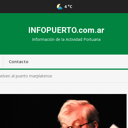
4 °C
INFOPUERTO.com.ar
Información de la Actividad Portuaria
Contacto
uelven al puerto marplatense