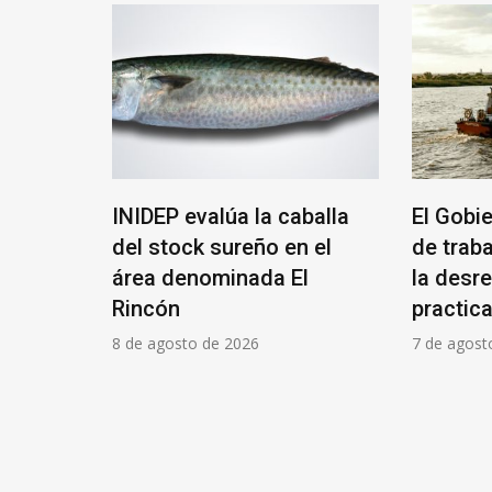
l
INIDEP evalúa la caballa
El Gobi
ició su
del stock sureño en el
de trab
área denominada El
la desr
Rincón
practica
8 de agosto de 2026
7 de agost