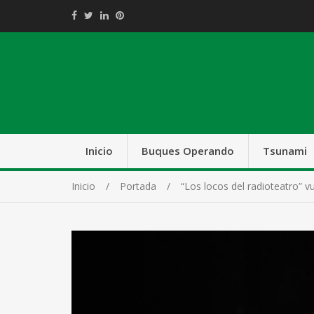
Inicio
Buques Operando
Tsunami
Inicio
Portada
“Los locos del radioteatro” v