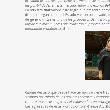
actividad productiva que tiene crecimiento sostenido e
las posibilidades en este mercado laboral»
, explicó
Fel
La ministra
Díaz
valoró este logro que presentó como r
distintos organismos del Estado y el sector privado, 
de género».
«Ese es uno de los propósitos de nuestr
lograr que más mujeres que transitan el proceso de sal
autonomía económica»,
dijo.
Cipolla
destacó que desde hace tiempo se viene tra
“trabajo articulado de los distintos sectores y entidad
como estas»
.
«Las mujeres y el esfuerzo fueron protago
Las egresadas de esta promoción son
Giselle Alí, M