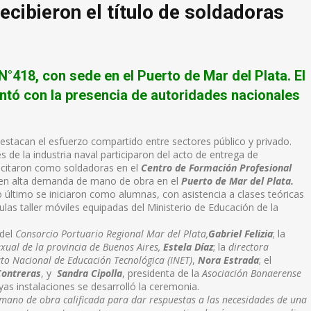
ecibieron el título de soldadoras
N°418, con sede en el Puerto de Mar del Plata. El
contó con la presencia de autoridades nacionales
Destacan el esfuerzo compartido entre sectores público y privado.
s de la industria naval participaron del acto de entrega de
citaron como soldadoras en el
Centro de Formación Profesional
ienen alta demanda de mano de obra en el
Puerto de Mar del Plata.
o último se iniciaron como alumnas, con asistencia a clases teóricas
ulas taller móviles equipadas del Ministerio de Educación de la
 del
Consorcio Portuario Regional Mar del Plata,
Gabriel Felizia
; la
xual de la provincia de Buenos Aires,
Estela Díaz
; la
directora
uto Nacional de Educación Tecnológica (INET)
,
Nora Estrada
; el
Contreras
, y
Sandra Cipolla
, presidenta de la
Asociación Bonaerense
yas instalaciones se desarrolló la ceremonia.
ano de obra calificada para dar respuestas a las necesidades de una