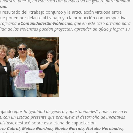
n nuestro puerto, en este caso con perspectiva de género para ampliar
izia.
esultado del «trabajo conjunto y la articulación virtuosa entre
que ponen por delante al trabajo y a la producción con perspectiva
o programa
#ComunidadesSinViolencias
, que en este caso articuló para
ida de las violencias puedan proyectar, aprender un oficio y lograr su
bajando
«por la igualdad de género y oportunidades” y que cree en el
es, con un Estado presente que promueva el desarrollo de iniciativas
nistas»,
destacó sobre esta etapa de capacitación.
aría Cabral, Melisa Giardino, Noelia Garrido, Natalia Hernández,