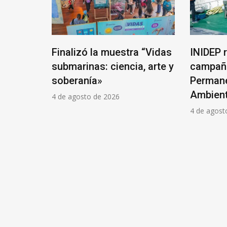
a “Vidas
INIDEP realizó una nueva
Present
, arte y
campaña en la Estación
gratuit
Permanente de Estudios
Intelige
Ambientales
3 de agost
4 de agosto de 2026