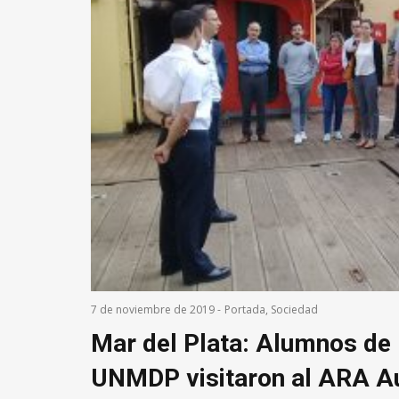
7 de noviembre de 2019
-
Portada
,
Sociedad
Mar del Plata: Alumnos de 
UNMDP visitaron al ARA Au