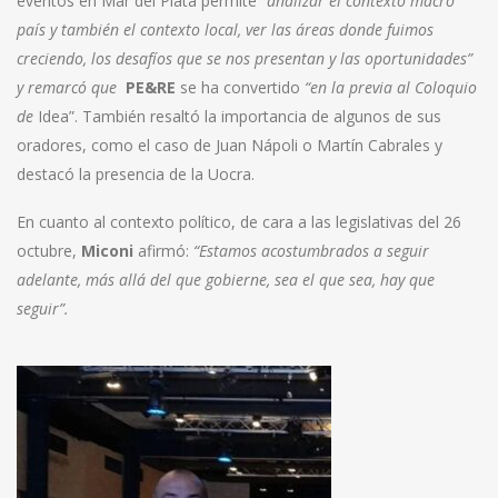
eventos en Mar del Plata permite
“analizar el contexto macro
país y también el contexto local, ver las áreas donde fuimos
creciendo, los desafíos que se nos presentan y las oportunidades”
y remarcó que
PE&RE
se ha convertido
“en la previa al Coloquio
de
Idea”. También resaltó la importancia de algunos de sus
oradores, como el caso de Juan Nápoli o Martín Cabrales y
destacó la presencia de la Uocra.
En cuanto al contexto político, de cara a las legislativas del 26
octubre,
Miconi
afirmó:
“Estamos acostumbrados a seguir
adelante, más allá del que gobierne, sea el que sea, hay que
seguir”.