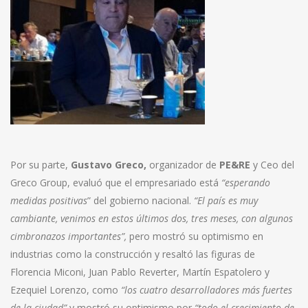
Por su parte,
Gustavo Greco,
organizador de
PE&RE
y Ceo del
Greco Group, evaluó que el empresariado está
“esperando
medidas positivas
” del gobierno nacional.
“El país es muy
cambiante, venimos en estos últimos dos, tres meses, con algunos
cimbronazos importantes”,
pero mostró su optimismo en
industrias como la construcción y resaltó las figuras de
Florencia Miconi, Juan Pablo Reverter, Martín Espatolero y
Ezequiel Lorenzo, como
“los cuatro desarrolladores más fuertes
de la ciudad”
y mostró su optimismo por
“todo el crecimiento de