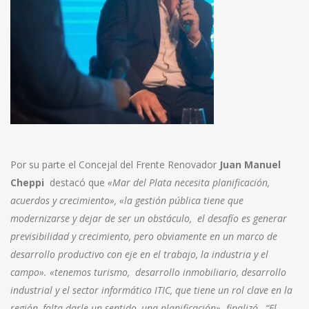
Por su parte el Concejal del Frente Renovador
Juan Manuel
Cheppi
destacó que
«Mar del Plata necesita planificación,
acuerdos y crecimiento», «la gestión pública tiene que
modernizarse y dejar de ser un obstáculo, el desafío es generar
previsibilidad y crecimiento, pero obviamente en un marco de
desarrollo productivo con eje en el trabajo, la industria y el
campo». «tenemos turismo, desarrollo inmobiliario, desarrollo
industrial y el sector informático ITIC, que tiene un rol clave en la
región, falta darle un sentido, una planificación». finalizó,
“El