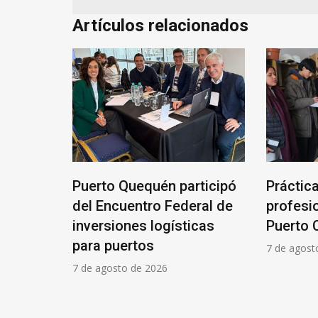
Artículos relacionados
una mesa
Puerto Quequén participó
Práctic
spender
del Encuentro Federal de
profesi
el
inversiones logísticas
Puerto 
para puertos
7 de agost
7 de agosto de 2026