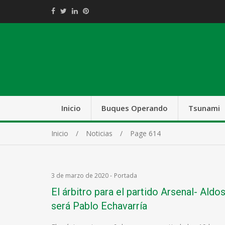
Inicio
Buques Operando
Tsunami
Inicio
Noticias
Page 614
Noticias
3 de marzo de 2020
-
Portada
El árbitro para el partido Arsenal- Aldos
será Pablo Echavarría