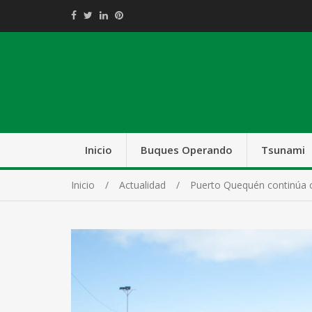
Inicio
Buques Operando
Tsunami
Inicio
Actualidad
Puerto Quequén continúa c