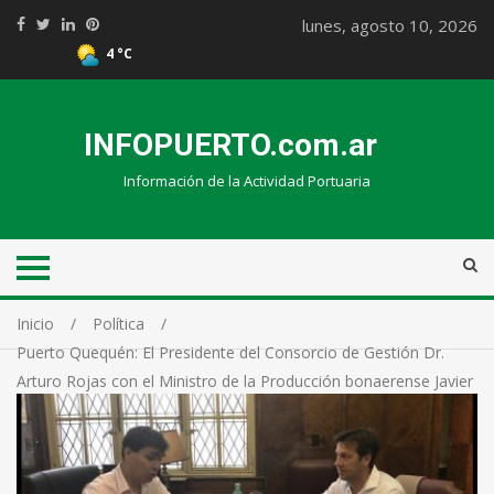
lunes, agosto 10, 2026
4 °C
INFOPUERTO.com.ar
Información de la Actividad Portuaria
Inicio
Política
Puerto Quequén: El Presidente del Consorcio de Gestión Dr.
Arturo Rojas con el Ministro de la Producción bonaerense Javier
Tizado