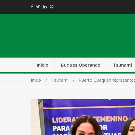
Inicio
Buques Operando
Tsunami
Inicio
Tsunami
Puerto Quequén representad