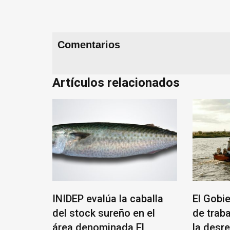
Comentarios
Artículos relacionados
l
INIDEP evalúa la caballa
El Gobi
ició su
del stock sureño en el
de trab
área denominada El
la desr