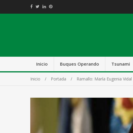
Inicio
Buques Operando
Tsunami
Inicio
Portada
Ramallo: María Eugenia Vidal 