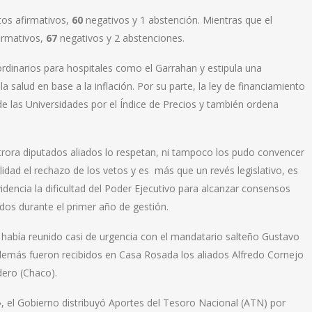
os afirmativos,
60
negativos y 1 abstención. Mientras que el
irmativos,
67
negativos y 2 abstenciones.
rdinarios para hospitales como el Garrahan y estipula una
a salud en base a la inflación. Por su parte, la ley de financiamiento
de las Universidades por el Índice de Precios y también ordena
otrora diputados aliados lo respetan, ni tampoco los pudo convencer
lidad el rechazo de los vetos y es más que un revés legislativo, es
idencia la dificultad del Poder Ejecutivo para alcanzar consensos
os durante el primer año de gestión.
se había reunido casi de urgencia con el mandatario salteño Gustavo
demás fueron recibidos en Casa Rosada los aliados Alfredo Cornejo
dero (Chaco).
el Gobierno distribuyó Aportes del Tesoro Nacional (ATN) por