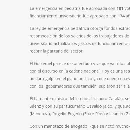
La emergencia en pediatría fue aprobada con
181
vot
financiamiento universitario fue aprobado con
174
af
La ley de emergencia pediátrica otorga fondos extrao
recomposición de los salarios de los trabajadores de l
universitario actualiza los gastos de funcionamiento 
reabrir la paritaria del sector.
El Gobiernel parece desorientado y ve que ya ni los 
con el discurso en la cadena nacional. Hoy es una rea
un duro golpe en el plano político ya que quedó en ev
con los gobernadores que también supieron ser aliad
El flamante ministro del Interior, Lisandro Catalán, 
Sáenz y con su par tucumano Osvaldo Jaldo, y que a
(Mendoza), Rogelio Frigerio (Entre Ríos) y Leandro Z
Con un manotazo de ahogado, «que se notó mucho», 