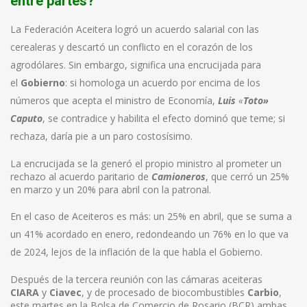
entre partes?
La Federación Aceitera logró un acuerdo salarial con las
cerealeras y descartó un conflicto en el corazón de los
agrodólares. Sin embargo, significa una encrucijada para
el
Gobierno
: si homologa un acuerdo por encima de los
números que acepta el ministro de Economía,
Luis
«
Toto»
Caputo
, se contradice y habilita el efecto dominó que teme; si
rechaza, daría pie a un paro costosísimo.
La encrucijada se la generó el propio ministro al prometer un
rechazo al acuerdo paritario de
Camioneros
, que cerró un 25%
en marzo y un 20% para abril con la patronal.
En el caso de Aceiteros es más: un 25% en abril, que se suma a
un 41% acordado en enero, redondeando un 76% en lo que va
de 2024, lejos de la inflación de la que habla el Gobierno.
Después de la tercera reunión con las cámaras aceiteras
CIARA
y
Ciavec
, y de procesado de biocombustibles
Carbio
,
este martes en la Bolsa de Comercio de Rosario (BCR) ambas