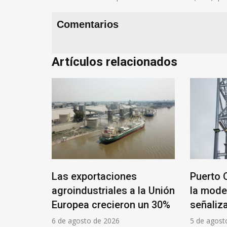
Comentarios
Artículos relacionados
edo
Las exportaciones
Puerto 
de los
agroindustriales a la Unión
la mode
A se
Europea crecieron un 30%
señaliz
 de
6 de agosto de 2026
5 de agost