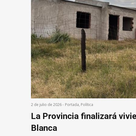
2 de julio de 2026
-
Portada
,
Política
La Provincia finalizará viv
Blanca