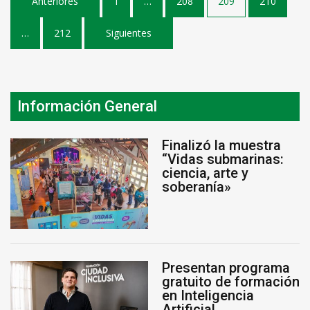
Anteriores
1
…
208
209
210
de
…
212
Siguientes
entradas
Información General
Finalizó la muestra
“Vidas submarinas:
ciencia, arte y
soberanía»
Presentan programa
gratuito de formación
en Inteligencia
Artificial